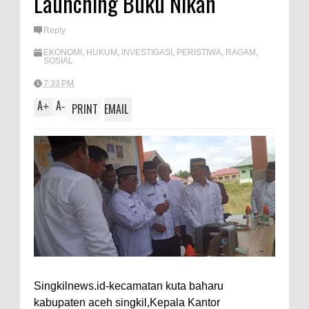
Launching Buku Nikah
A
e
p
Reply
p
EKONOMI
,
HUKUM
,
INVESTIGASI
,
PERISTIWA
,
RAGAM
,
SOSIAL
7:33 PM
A
A
+
-
PRINT
EMAIL
Singkilnews.id-kecamatan kuta baharu
kabupaten aceh singkil,Kepala Kantor