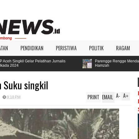
ATAN
PENDIDIKAN
PERISTIWA
POLITIK
RAGAM
Jurnalis
Parengge Rengge Mendatangi Kediamana Oyon,Menyat
Hamzah
 Suku singkil
A
A
PRINT
EMAIL
-
+
9:18 PM