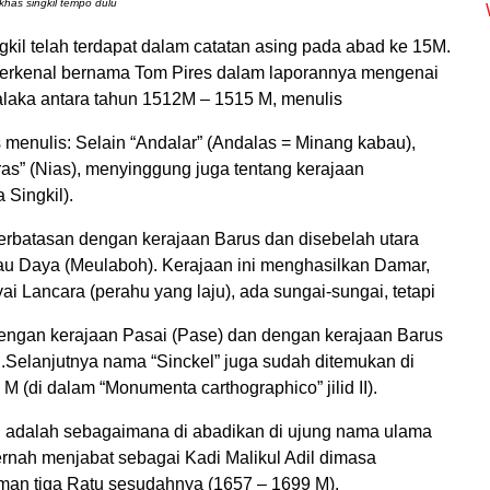
has singkil tempo dulu
kil telah terdapat dalam catatan asing pada abad ke 15M.
terkenal bernama Tom Pires dalam laporannya mengenai
Malaka antara tahun 1512M – 1515 M, menulis
 menulis: Selain “Andalar” (Andalas = Minang kabau),
ras” (Nias), menyinggung juga tentang kerajaan
 Singkil).
berbatasan dengan kerajaan Barus dan disebelah utara
u Daya (Meulaboh). Kerajaan ini menghasilkan Damar,
i Lancara (perahu yang laju), ada sungai-sungai, tetapi
 dengan kerajaan Pasai (Pase) dan dengan kerajaan Barus
.Selanjutnya nama “Sinckel” juga sudah ditemukan di
M (di dalam “Monumenta carthographico” jilid II).
kil adalah sebagaimana di abadikan di ujung nama ulama
ernah menjabat sebagai Kadi Malikul Adil dimasa
man tiga Ratu sesudahnya (1657 – 1699 M).