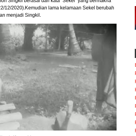
onon Singkil berasal dari kata “Sekel” yang bermakna
a(22/12/2020).Kemudian lama kelamaan Sekel berubah
n menjadi Singkil.