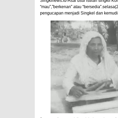
Singkinews.id-Asal usul istilah singkil K
“mau”,”berkenan” atau “bersedia”.selas
pengucapan menjadi Singkel dan kemudia