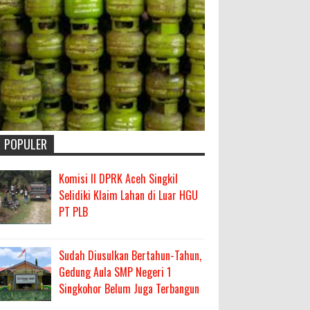
POPULER
Komisi II DPRK Aceh Singkil
Selidiki Klaim Lahan di Luar HGU
PT PLB
Sudah Diusulkan Bertahun-Tahun,
Gedung Aula SMP Negeri 1
Singkohor Belum Juga Terbangun