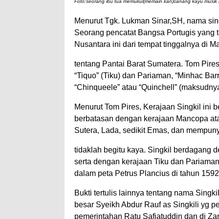
Foto:seorang ibu tua memukul(memain kan)canang kayu musik k
Menurut Tgk. Lukman Sinar,SH, nama sing
Seorang pencatat Bangsa Portugis yang 
Nusantara ini dari tempat tinggalnya di 
tentang Pantai Barat Sumatera. Tom Pires
“Tiquo” (Tiku) dan Pariaman, “Minhac Bar
“Chinqueele” atau “Quinchell” (maksudnya
Menurut Tom Pires, Kerajaan Singkil ini 
berbatasan dengan kerajaan Mancopa ata
Sutera, Lada, sedikit Emas, dan mempunya
tidaklah begitu kaya. Singkil berdagang
serta dengan kerajaan Tiku dan Pariaman
dalam peta Petrus Plancius di tahun 1592 
Bukti tertulis lainnya tentang nama Sing
besar Syeikh Abdur Rauf as Singkili yg p
pemerintahan Ratu Safiatuddin dan di Za