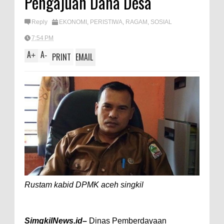
Pengajuan Dana Desa
A
e
p
Reply
EKONOMI
,
PERISTIWA
,
RAGAM
,
SOSIAL
p
7:54 PM
A
A
+
-
PRINT
EMAIL
Rustam kabid DPMK aceh singkil
SimgkilNews.id–
Dinas Pemberdayaan