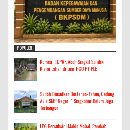
POPULER
Komisi II DPRK Aceh Singkil Selidiki
Klaim Lahan di Luar HGU PT PLB
Sudah Diusulkan Bertahun-Tahun, Gedung
Aula SMP Negeri 1 Singkohor Belum Juga
Terbangun
LPG Bersubsidi Makin Mahal, Pemkab