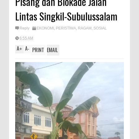
Pisang dan Blokade Jalan
A
e
Lintas Singkil-Subulussalam
p
p
Reply
EKONOMI
,
PERISTIWA
,
RAGAM
,
SOSIAL
6:55 AM
A
A
+
-
PRINT
EMAIL