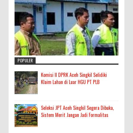
POPULER
Komisi II DPRK Aceh Singkil Selidiki
Klaim Lahan di Luar HGU PT PLB
Seleksi JPT Aceh Singkil Segera Dibuka,
Sistem Merit Jangan Jadi Formalitas