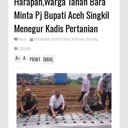
Harapan,Warga Tanah Bara
A
e
Minta Pj Bupati Aceh Singkil
p
p
Menegur Kadis Pertanian
Reply
EKONOMI
,
PERISTIWA
,
RAGAM
,
SOSIAL
2:39 AM
A
A
+
-
PRINT
EMAIL