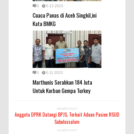
0
5-12-2023
Cuaca Panas di Aceh Singkil,ini
Kata BMKG
0
5-11-2023
Marthunis Serahkan 184 Juta
Untuk Korban Gempa Turkey
NEWER POST
Anggota DPRK Datangi BPJS, Terkait Aduan Pasien RSUD
Subulussalam
OLDER POST