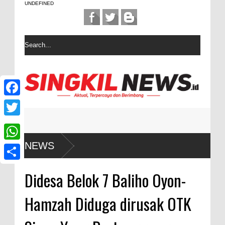
UNDEFINED
F
a
T
c
w
anan
NEWS
W
e
i
h
b
S
t
Didesa Belok 7 Baliho Oyon-
a
o
h
t
t
Hamzah Diduga dirusak OTK
o
a
e
s
k
r
r