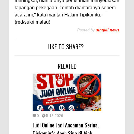
meningkat, diantaranya pemerintah menyediakan
lapangan pekerjaan, contoh diantaranya seperti
acara ini," kata mantan Hakim Tipikor itu.
(red/sukri malau)
Posted by
singkil news
LIKE TO SHARE?
RELATED
0
5-18-2026
Judi Online Jadi Ancaman Serius,
Diskominfo Aceh Singkil Ajak