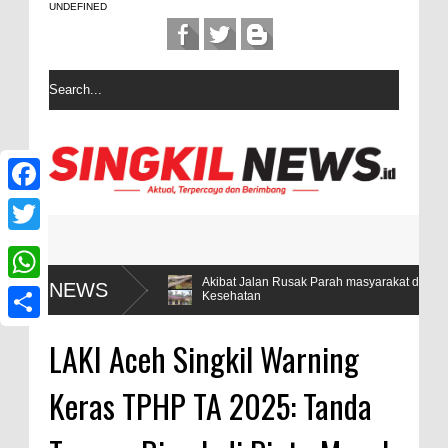
UNDEFINED
F
a
T
c
w
a 5
Akibat Jalan Rusak Parah masyarakat desa Sintuban Makmur
NEWS
W
Kesehatan
e
i
h
b
S
t
LAKI Aceh Singkil Warning
a
o
h
t
t
Keras TPHP TA 2025: Tanda
o
a
e
s
k
r
r