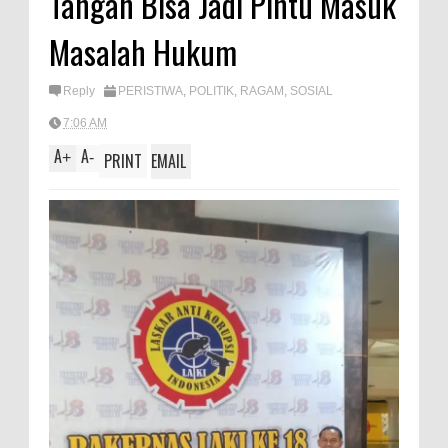
Tangan Bisa Jadi Pintu Masuk
A
e
Masalah Hukum
p
p
Reply
PERISTIWA
,
POLITIK
,
RAGAM
,
SOSIAL
7:06 AM
A
A
+
-
PRINT
EMAIL