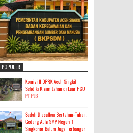
POPULER
Komisi II DPRK Aceh Singkil
Selidiki Klaim Lahan di Luar HGU
PT PLB
Sudah Diusulkan Bertahun-Tahun,
Gedung Aula SMP Negeri 1
Singkohor Belum Juga Terbangun