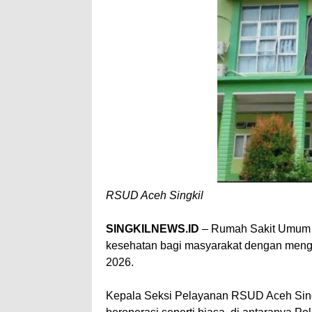
A
e
p
p
RSUD Aceh Singkil
SINGKILNEWS.ID
– Rumah Sakit Umum 
kesehatan bagi masyarakat dengan mengha
2026.
Kepala Seksi Pelayanan RSUD Aceh Singk