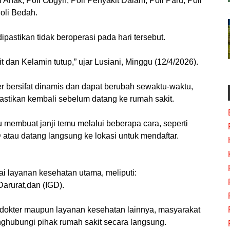
i Anak, Poli Obgyn, Poli Penyakit Dalam, Poli Paru, Poli
Poli Bedah.
pastikan tidak beroperasi pada hari tersebut.
t dan Kelamin tutup,” ujar Lusiani, Minggu (12/4/2026).
r bersifat dinamis dan dapat berubah sewaktu-waktu,
stikan kembali sebelum datang ke rumah sakit.
 membuat janji temu melalui beberapa cara, seperti
tau datang langsung ke lokasi untuk mendaftar.
 layanan kesehatan utama, meliputi:
arurat,dan (IGD).
wal dokter maupun layanan kesehatan lainnya, masyarakat
ghubungi pihak rumah sakit secara langsung.