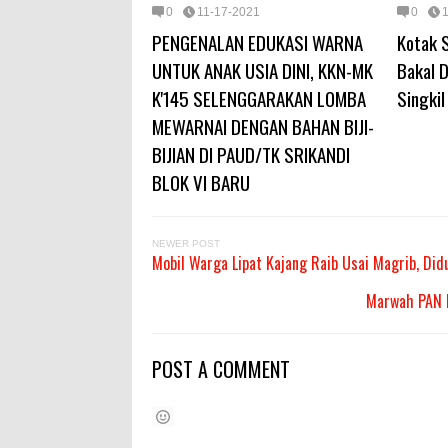
0
11-17-2021
0
PENGENALAN EDUKASI WARNA
Kotak 
UNTUK ANAK USIA DINI, KKN-MK
Bakal D
K'145 SELENGGARAKAN LOMBA
Singkil
MEWARNAI DENGAN BAHAN BIJI-
BIJIAN DI PAUD/TK SRIKANDI
BLOK VI BARU
NEWER POST
Mobil Warga Lipat Kajang Raib Usai Magrib, Did
Marwah PAN 
POST A COMMENT