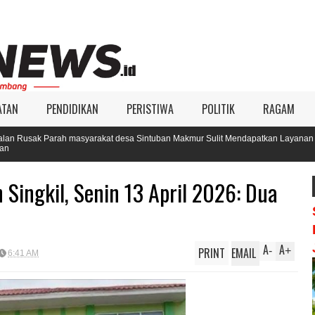
ATAN
PENDIDIKAN
PERISTIWA
POLITIK
RAGAM
masyarakat desa Sintuban Makmur Sulit Mendapatkan Layanan
KIP 
Pilk
Singkil, Senin 13 April 2026: Dua
A
A
PRINT
EMAIL
-
+
6:41 AM