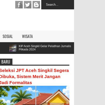
SOSIAL
WISATA
Aceh Singkil Gelar Pelatihan Jurnalis
Parengge Rengge Mendatan
ada 2024
Hamzah
BARU
Seleksi JPT Aceh Singkil Segera
Dibuka, Sistem Merit Jangan
Jadi Formalitas