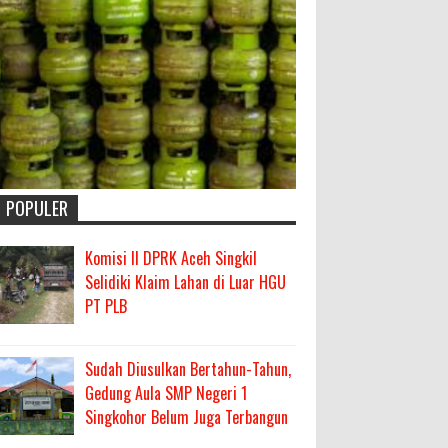
POPULER
Komisi II DPRK Aceh Singkil
Selidiki Klaim Lahan di Luar HGU
PT PLB
Sudah Diusulkan Bertahun-Tahun,
Gedung Aula SMP Negeri 1
Singkohor Belum Juga Terbangun