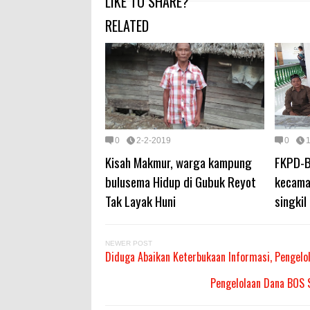
LIKE TO SHARE?
RELATED
0
2-2-2019
0
Kisah Makmur, warga kampung
FKPD-B
bulusema Hidup di Gubuk Reyot
kecama
Tak Layak Huni
singkil
NEWER POST
Diduga Abaikan Keterbukaan Informasi, Pengelo
Pengelolaan Dana BOS S