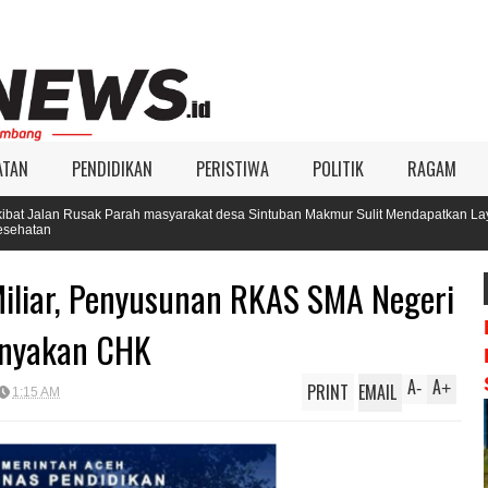
ATAN
PENDIDIKAN
PERISTIWA
POLITIK
RAGAM
arah masyarakat desa Sintuban Makmur Sulit Mendapatkan Layanan
iliar, Penyusunan RKAS SMA Negeri
anyakan CHK
A
A
PRINT
EMAIL
-
+
1:15 AM