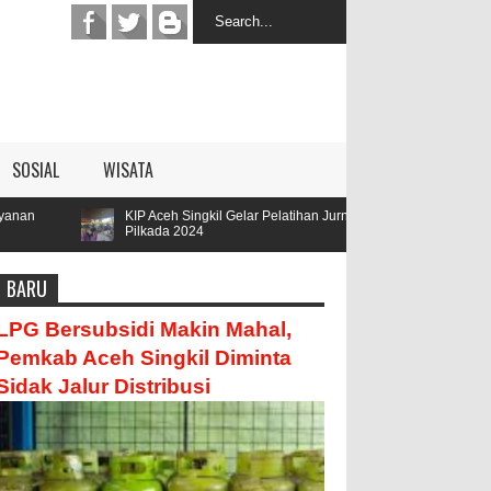
SOSIAL
WISATA
KIP Aceh Singkil Gelar Pelatihan Jurnalis
Parengge Rengge Men
Pilkada 2024
Hamzah
BARU
LPG Bersubsidi Makin Mahal,
Pemkab Aceh Singkil Diminta
Sidak Jalur Distribusi