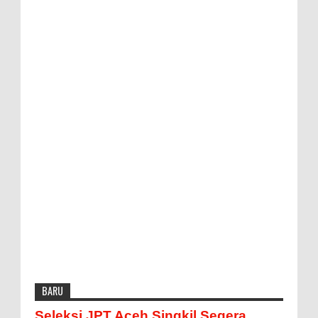
BARU
Seleksi JPT Aceh Singkil Segera