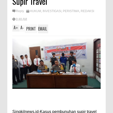
Supir Travel
A
e
p
Reply
HUKUM
,
INVESTIGASI
,
PERISTIWA
,
REDAKSI
p
9:48 AM
A
A
+
-
PRINT
EMAIL
Singkilnews.id-Kasus pembunuhan supir travel