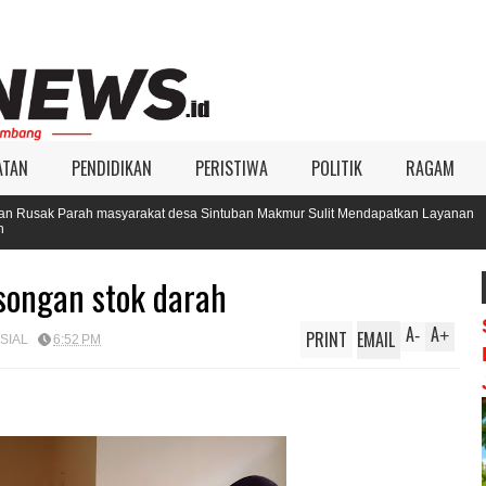
ATAN
PENDIDIKAN
PERISTIWA
POLITIK
RAGAM
arakat desa Sintuban Makmur Sulit Mendapatkan Layanan
KIP Aceh 
Pilkada 
songan stok darah
A
A
PRINT
EMAIL
-
+
SIAL
6:52 PM