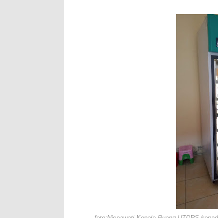
foto:Nisnawati Kepala Ruang UTDRS,kepad