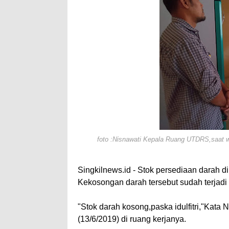
A
e
p
p
foto :Nisnawati Kepala Ruang UTDRS,saat w
Singkilnews.id - Stok persediaan darah 
Kekosongan darah tersebut sudah terjadi se
"Stok darah kosong,paska idulfitri,"Ka
(13/6/2019) di ruang kerjanya.