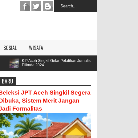
SOSIAL
WISATA
Singkil Gelar Pelatihan Jurnalis
Parengge Rengge Mendatangi 
2024
Hamzah
BARU
Seleksi JPT Aceh Singkil Segera
Dibuka, Sistem Merit Jangan
Jadi Formalitas