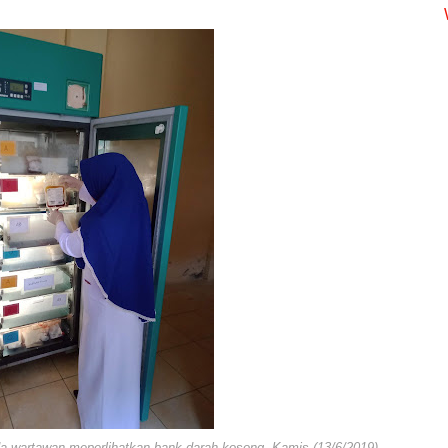
a wartawan meperlihatkan bank darah kosong Kamis (13/6/2019)