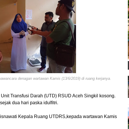
awancara denagan wartawan Kamis (13/6/2019) di ruang kerjanya.
di Unit Transfusi Darah (UTD) RSUD Aceh Singkil kosong.
jak dua hari paska idulfitri.
ta Nisnawati Kepala Ruang UTDRS,kepada wartawan Kamis