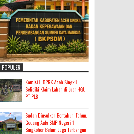
POPULER
Komisi II DPRK Aceh Singkil
Selidiki Klaim Lahan di Luar HGU
PT PLB
Sudah Diusulkan Bertahun-Tahun,
Gedung Aula SMP Negeri 1
Singkohor Belum Juga Terbangun