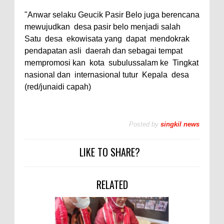
"Anwar selaku Geucik Pasir Belo juga berencana
mewujudkan
desa pasir belo menjadi salah
Satu
desa
ekowisata yang
dapat
mendokrak
pendapatan asli
daerah dan sebagai tempat
mempromosi kan
kota
subulussalam ke
Tingkat
nasional dan
internasional tutur
Kepala
desa
(red/junaidi capah)
Posted by
singkil news
LIKE TO SHARE?
RELATED