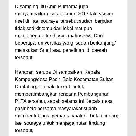
Disamping
itu Amri Purnama juga
menyampaikan
sejak
tahun 2017 lalu stasiun
riset di
lae
souraya
tersebut sudah
berjalan,
tidak sedikit tamu dari lokal maupun
mancanegara terkhusus mahasiswa Dari
beberapa
universitas yang
sudah berkunjung/
melakukan Studi atau penelitian
di daerah
tersebut.
Harapan
serupa Di sampaikan
Kepala
Kampong/desa Pasir
Belo Kecamatan Sultan
Daulat agar
pihak
terkait
untuk
mempertimbangkan rencana Pembangunan
PLTA tersebut, sebab selama ini Kepala desa
pasir belo bersama masyarakat sudah
membentuk pos
pemantau/patroli
hutan lindung
lae
souraya untuk menjaga hutan lindung
tersebut,