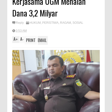
Kerjasama UGM Menalan
A
e
Dana 3,2 Milyar
p
p
Reply
HUKUM
,
PERISTIWA
,
RAGAM
,
SOSIAL
3:53 AM
A
A
+
-
PRINT
EMAIL