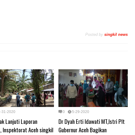
Posted by
singkil news
5-31-2020
0
5-29-2020
ak Lanjuti Laporan
Dr Dyah Erti Idawati MT,Istri Plt
 Inspektorat Aceh singkil
Gubernur Aceh Bagikan