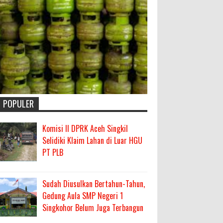
POPULER
Komisi II DPRK Aceh Singkil
Selidiki Klaim Lahan di Luar HGU
PT PLB
Sudah Diusulkan Bertahun-Tahun,
Gedung Aula SMP Negeri 1
Singkohor Belum Juga Terbangun