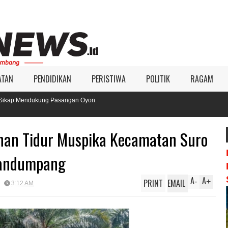
ATAN
PENDIDIKAN
PERISTIWA
POLITIK
RAGAM
asangan Oyon
an Tidur Muspika Kecamatan Suro
Mandumpang
A
A
PRINT
EMAIL
-
+
3:12 AM