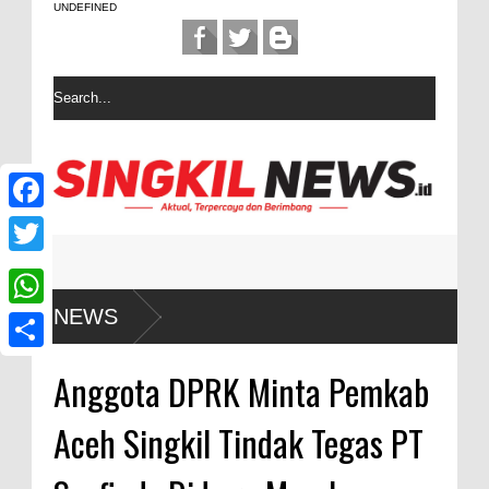
UNDEFINED
F
a
T
c
w
NEWS
W
e
i
h
b
S
t
Anggota DPRK Minta Pemkab
a
o
h
t
t
Aceh Singkil Tindak Tegas PT
o
a
e
s
k
r
r