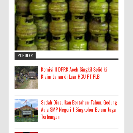
POPULER
Komisi II DPRK Aceh Singkil Selidiki
Klaim Lahan di Luar HGU PT PLB
Sudah Diusulkan Bertahun-Tahun, Gedung
Aula SMP Negeri 1 Singkohor Belum Juga
Terbangun