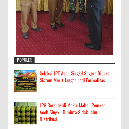
POPULER
Seleksi JPT Aceh Singkil Segera Dibuka,
Sistem Merit Jangan Jadi Formalitas
LPG Bersubsidi Makin Mahal, Pemkab
Aceh Singkil Diminta Sidak Jalur
Distribusi