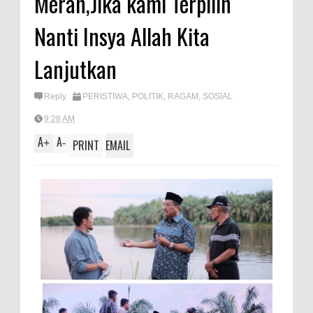
Merah,Jika kami Terpilih
A
e
Nanti Insya Allah Kita
p
p
Lanjutkan
Reply
PERISTIWA
,
POLITIK
,
RAGAM
,
SOSIAL
9:28 AM
A
A
+
-
PRINT
EMAIL