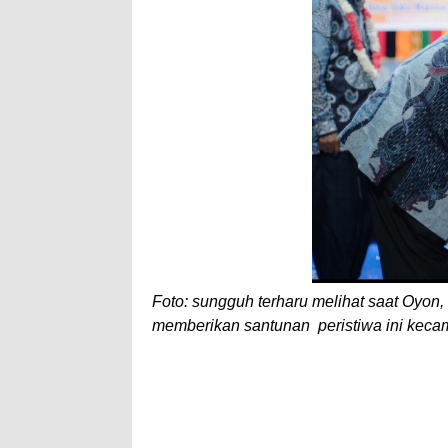
A
e
p
p
Foto: sungguh terharu melihat saat Oyon,
memberikan santunan peristiwa ini kecam