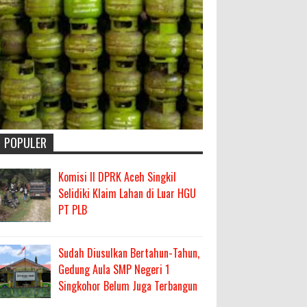
POPULER
Komisi II DPRK Aceh Singkil
Selidiki Klaim Lahan di Luar HGU
PT PLB
Sudah Diusulkan Bertahun-Tahun,
Gedung Aula SMP Negeri 1
Singkohor Belum Juga Terbangun