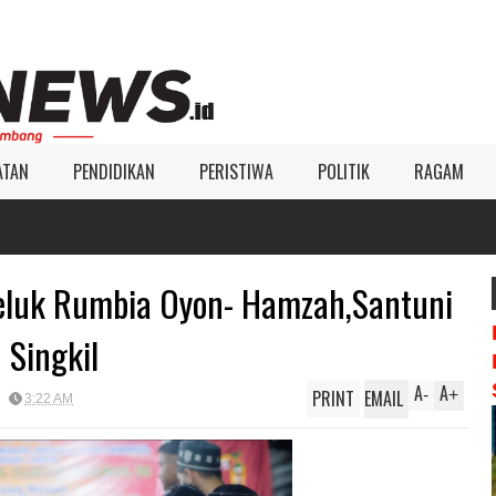
ATAN
PENDIDIKAN
PERISTIWA
POLITIK
RAGAM
eluk Rumbia Oyon- Hamzah,Santuni
 Singkil
A
A
PRINT
EMAIL
-
+
3:22 AM