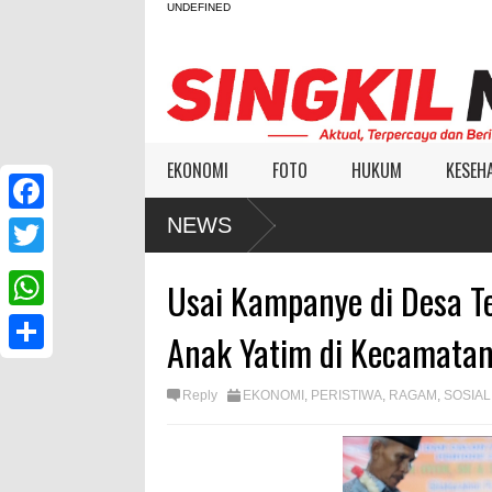
UNDEFINED
EKONOMI
FOTO
HUKUM
KESEH
NEWS
F
a
T
Usai Kampanye di Desa T
c
w
W
e
Anak Yatim di Kecamatan
i
h
b
S
t
a
Reply
EKONOMI
,
PERISTIWA
,
RAGAM
,
SOSIAL
o
h
t
t
o
a
e
s
k
r
r