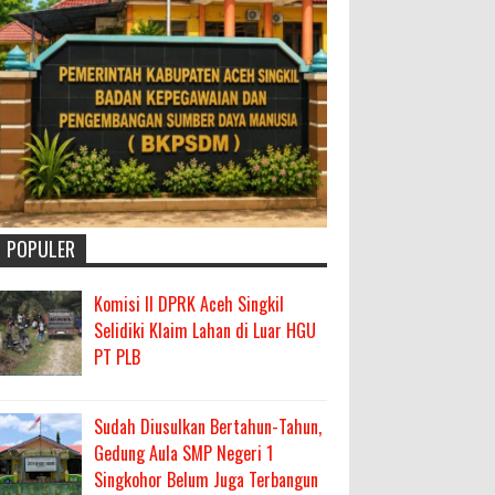
POPULER
Komisi II DPRK Aceh Singkil
Selidiki Klaim Lahan di Luar HGU
PT PLB
Sudah Diusulkan Bertahun-Tahun,
Gedung Aula SMP Negeri 1
Singkohor Belum Juga Terbangun