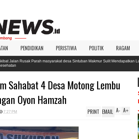
ATAN
PENDIDIKAN
PERISTIWA
POLITIK
RAGAM
 Parah masyarakat desa Sintuban Makmur Sulit Mendapatkan Layanan
Tim Sahabat 4 Desa Motong Lembu
ngan Oyon Hamzah
A
A
PRINT
EMAIL
-
+
7:27 PM