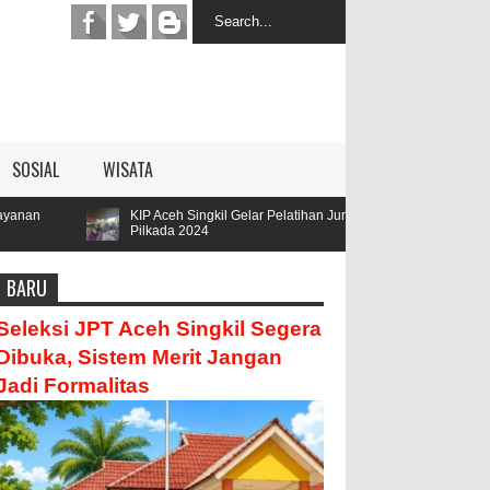
SOSIAL
WISATA
KIP Aceh Singkil Gelar Pelatihan Jurnalis
Parengge Rengge M
Pilkada 2024
Hamzah
BARU
Seleksi JPT Aceh Singkil Segera
Dibuka, Sistem Merit Jangan
Jadi Formalitas