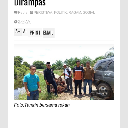
Dirampas
A
e
p
Reply
PERISTIWA
,
POLITIK
,
RAGAM
,
SOSIAL
p
2:44 AM
A
A
+
-
PRINT
EMAIL
Foto,Tamrin bersama rekan