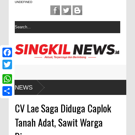
UNDEFINED
F
a
T
c
w
NEWS
W
e
i
h
b
S
t
CV Lae Saga Diduga Caplok
a
o
h
t
t
Tanah Adat, Sawit Warga
o
a
e
s
k
r
r