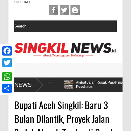
UNDEFINED
F
a
T
c
w
rnyata Hanya 5
Akibat Jalan Rusak Parah masyarakat desa Sint
NEWS
W
Kesehatan
e
i
h
b
S
t
Bupati Aceh Singkil: Baru 3
a
o
h
t
t
Bulan Dilantik, Proyek Jalan
o
a
e
s
k
r
r