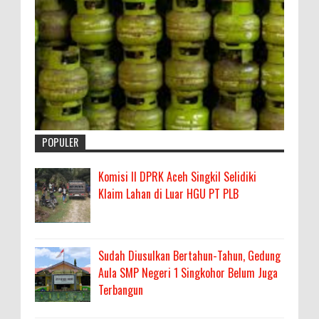
POPULER
Komisi II DPRK Aceh Singkil Selidiki
Klaim Lahan di Luar HGU PT PLB
Sudah Diusulkan Bertahun-Tahun, Gedung
Aula SMP Negeri 1 Singkohor Belum Juga
Terbangun