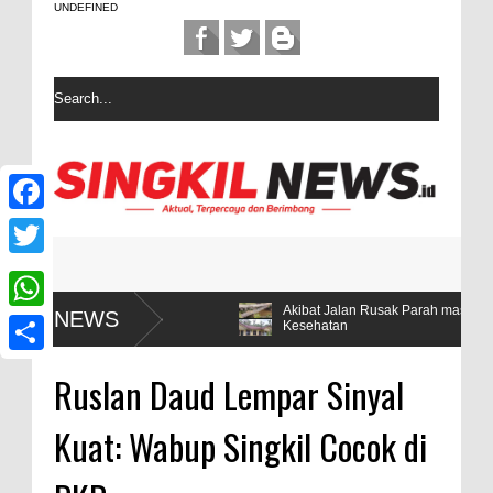
UNDEFINED
F
a
T
c
w
nyata Hanya 5
Akibat Jalan Rusak Parah masyarakat desa Sintub
NEWS
W
Kesehatan
e
i
h
b
S
t
Ruslan Daud Lempar Sinyal
a
o
h
t
t
Kuat: Wabup Singkil Cocok di
o
a
e
s
k
r
r