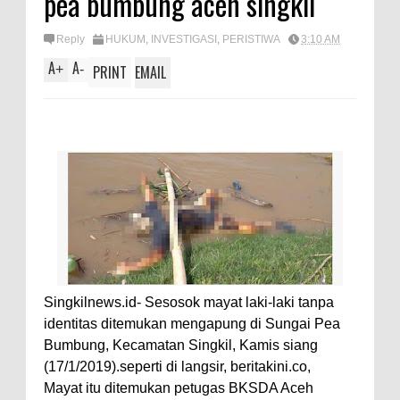
pea bumbung aceh singkil
A
e
p
Reply
HUKUM
,
INVESTIGASI
,
PERISTIWA
3:10 AM
p
A
A
+
-
PRINT
EMAIL
Singkilnews.id- Sesosok mayat laki-laki tanpa
identitas ditemukan mengapung di Sungai Pea
Bumbung, Kecamatan Singkil, Kamis siang
(17/1/2019).seperti di langsir, beritakini.co,
Mayat itu ditemukan petugas BKSDA Aceh