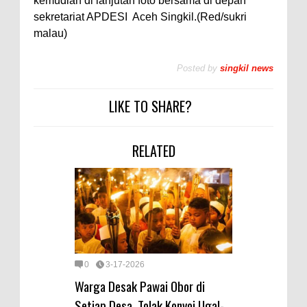
kemudian di lanjutan foto bersama di depan
sekretariat APDESI Aceh Singkil.(Red/sukri
malau)
Posted by
singkil news
LIKE TO SHARE?
RELATED
0
3-17-2026
Warga Desak Pawai Obor di
Setiap Desa, Tolak Konvoi Ugal-