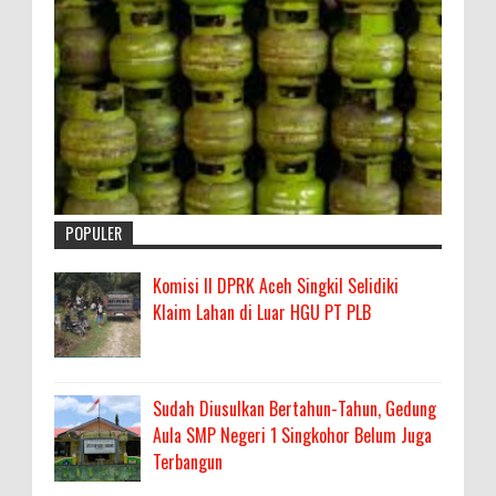
POPULER
Komisi II DPRK Aceh Singkil Selidiki
Klaim Lahan di Luar HGU PT PLB
Sudah Diusulkan Bertahun-Tahun, Gedung
Aula SMP Negeri 1 Singkohor Belum Juga
Terbangun