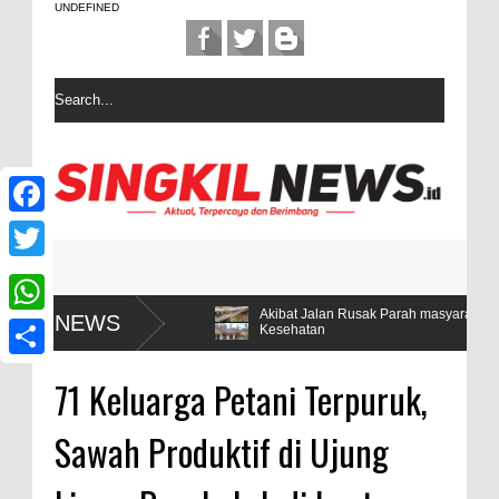
UNDEFINED
F
a
T
c
w
ata Hanya 5
Akibat Jalan Rusak Parah masyarakat desa Sintuba
NEWS
W
Kesehatan
e
i
h
b
S
t
71 Keluarga Petani Terpuruk,
a
o
h
t
t
Sawah Produktif di Ujung
o
a
e
s
k
r
r