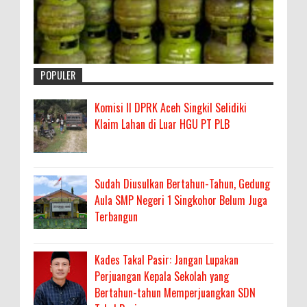
POPULER
Komisi II DPRK Aceh Singkil Selidiki
Klaim Lahan di Luar HGU PT PLB
Sudah Diusulkan Bertahun-Tahun, Gedung
Aula SMP Negeri 1 Singkohor Belum Juga
Terbangun
Kades Takal Pasir: Jangan Lupakan
Perjuangan Kepala Sekolah yang
Bertahun-tahun Memperjuangkan SDN