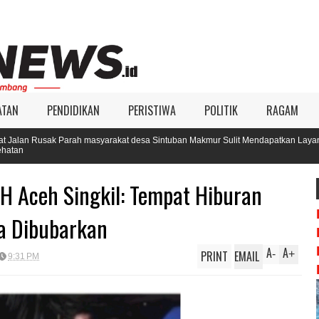
ATAN
PENDIDIKAN
PERISTIWA
POLITIK
RAGAM
arah masyarakat desa Sintuban Makmur Sulit Mendapatkan Layanan
H Aceh Singkil: Tempat Hiburan
a Dibubarkan
A
A
PRINT
EMAIL
-
+
9:31 PM