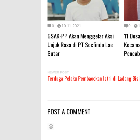
0
10-11-2021
0
GSAK-PP Akan Menggelar Aksi
11 Desa
Unjuk Rasa di PT Socfindo Lae
Kecama
Butar
Pencab
NEWER POST
Terduga Pelaku Pembacokan Istri di Ladang Bisik
POST A COMMENT