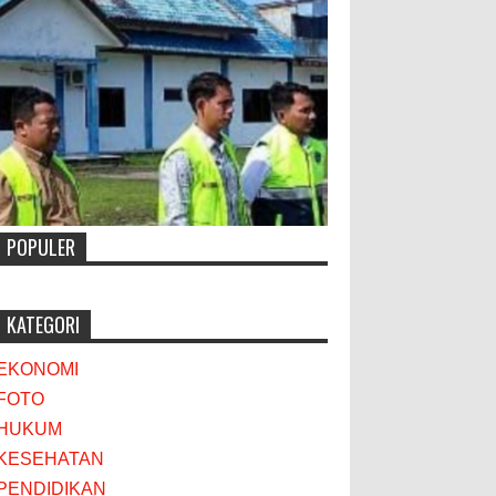
POPULER
KATEGORI
EKONOMI
FOTO
HUKUM
KESEHATAN
PENDIDIKAN