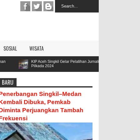
SOSIAL
WISATA
KIP Aceh Singkil Gelar Pelatihan Jurnalis
Parengge Rengge Men
Pilkada 2024
Hamzah
BARU
Penerbangan Singkil–Medan
Kembali Dibuka, Pemkab
Diminta Perjuangkan Tambah
Frekuensi