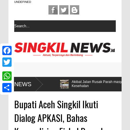
UNDEFINED
F
a
T
c
w
ta Hanya 5
Akibat Jalan Rusak Parah masyarakat desa Sintuban
NEWS
W
Kesehatan
e
i
h
b
S
t
Bupati Aceh Singkil Ikuti
a
o
h
t
t
Dialog APKASI, Bahas
o
a
e
s
k
r
r